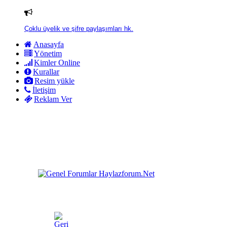
Çoklu üyelik ve şifre paylaşımları hk.
Anasayfa
Yönetim
Kimler Online
Kurallar
Resim yükle
İletişim
Reklam Ver