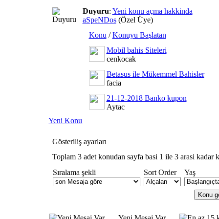
Duyuru
:
Yeni konu açma hakkinda
aSpeNDos
(Özel Üye)
Konu
/
Konuyu Başlatan
Mobil bahis Siteleri
cenkocak
Betasus ile Mükemmel Bahisler
facia
21-12-2018 Banko kupon
Aytac
Yeni Konu
Gösteriliş ayarları
Toplam 3 adet konudan sayfa basi 1 ile 3 arasi kadar k
Sıralama şekli
Sort Order
Yaş
Yeni Mesaj Var