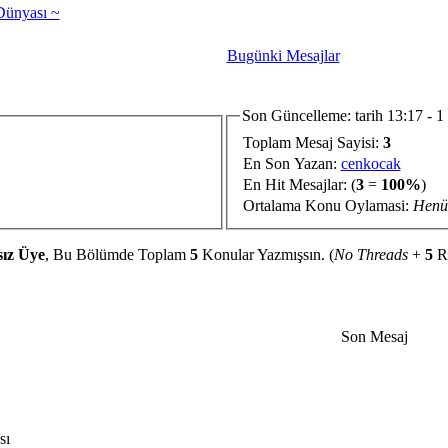
Dünyası ~
Bugünki Mesajlar
Son Güncelleme: tarih 13:17 - 1
Toplam Mesaj Sayisi:
3
En Son Yazan:
cenkocak
En Hit Mesajlar:
(
3
=
100%
)
Ortalama Konu Oylamasi:
Henü
sız Üye
, Bu Bölümde Toplam
5
Konular Yazmışsın. (
No Threads
+
5
Re
Son Mesaj
sı