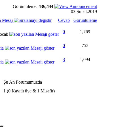
Görüntüleme:
436,444
03.Şubat.2019
n Mesaj
Cevap
Görüntüleme
0
1,769
ocak
0
752
cia
3
1,094
cia
Şu An Forumumuzda
1 (0 Kayıtlı üye & 1 Misafir)
ış