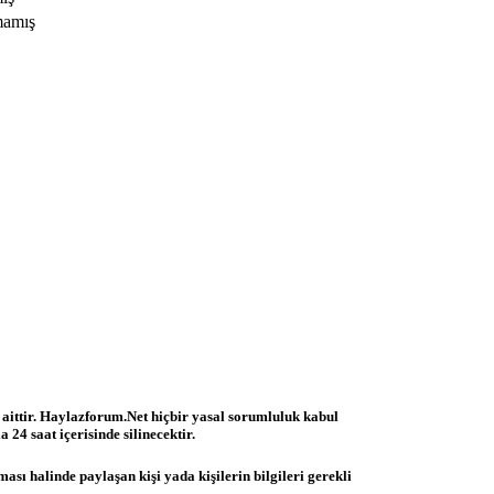
mamış
 aittir. Haylazforum.Net hiçbir yasal sorumluluk kabul
 24 saat içerisinde silinecektir.
ası halinde paylaşan kişi yada kişilerin bilgileri gerekli