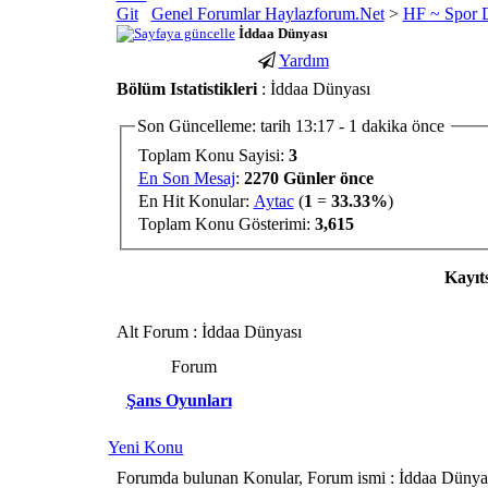
Genel Forumlar Haylazforum.Net
>
HF ~ Spor 
İddaa Dünyası
Yardım
porno
youtube
Bölüm Istatistikleri
: İddaa Dünyası
izle
abone
gaziantep
hilesi
Son Güncelleme: tarih 13:17 - 1 dakika önce
escort
Toplam Konu Sayisi:
3
gaziantep
En Son Mesaj
:
2270 Günler önce
escort
En Hit Konular:
Aytac
(
1
=
33.33%
)
Toplam Konu Gösterimi:
3,615
Kayıt
Alt Forum
: İddaa Dünyası
Forum
Şans Oyunları
Yeni Konu
Forumda bulunan Konular, Forum ismi
: İddaa Dünya