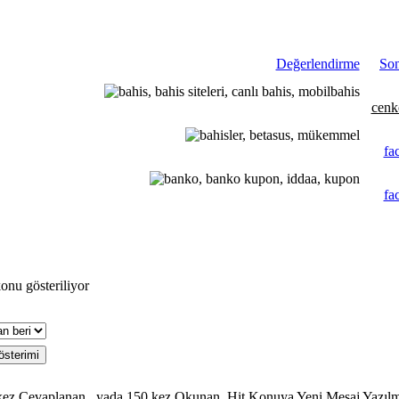
Değerlendirme
So
cenk
fa
fa
onu gösteriliyor
Hit Konuya Yeni Mesaj Yazılm