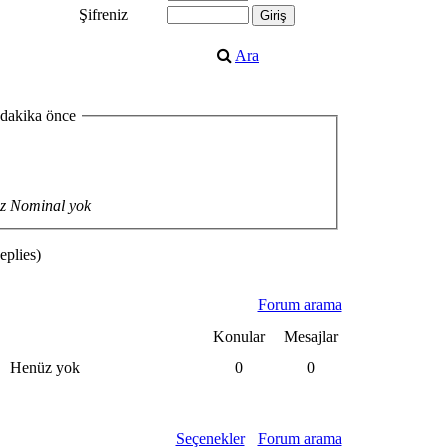
Şifreniz
Ara
 dakika önce
z Nominal yok
plies)
Forum arama
Konular
Mesajlar
Henüz yok
0
0
Seçenekler
Forum arama