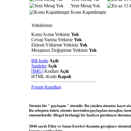
Yeni Mesaj Yok
Konu Kapatılmıştır
Yetkileriniz
Konu Acma Yetkiniz
Yok
Cevap Yazma Yetkiniz
Yok
Eklenti Yükleme Yetkiniz
Yok
Mesajınızı Değiştirme Yetkiniz
Yok
BB kodu
Açık
Smileler
Açık
[IMG]
Kodları
Açık
HTML-Kodu
Kapalı
Forum Kuralları
Sitemiz bir " paylaşım " sitesidir. Bu yüzden sitemize kayıt o
Bu sebepten ötürü, sitemiz üzerinden paylaşılan mesajlar, ko
etmemektedir. Illegal herhangi bir faaliyet görülmesi durumund
5846 sayılı Fikir ve Sanat Eserleri Kanunu gereğince sitemizde
kuruma verilecektir.