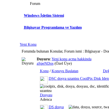
Forum
Windows İşletim Sistemi
Bilgisayar Programlama ve Yazılım
Yeni Konu
Forumda bulunan Konular, Forum ismi
: Bilgisayar - D
Duyuru
:
Yeni konu açma hakkinda
aSpeNDos
(Özel Üye)
Konu
/
Konuyu Başlatan
Değ
DSC dosya uzantısı CoolPix Disk Ident
Dosyası
Adenca
DS dosya