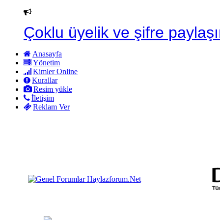
Çoklu üyelik ve şifre paylaşı
Anasayfa
Yönetim
Kimler Online
Kurallar
Resim yükle
İletişim
Reklam Ver