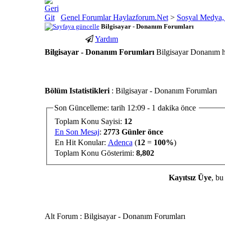
Genel Forumlar Haylazforum.Net
>
Sosyal Medya, 
Bilgisayar - Donanım Forumları
Yardım
Bilgisayar - Donanım Forumları
Bilgisayar Donanım ha
porno
youtube
Bölüm Istatistikleri
: Bilgisayar - Donanım Forumları
izle
abone
gaziantep
hilesi
Son Güncelleme: tarih 12:09 - 1 dakika önce
escort
Toplam Konu Sayisi:
12
gaziantep
En Son Mesaj
:
2773 Günler önce
escort
En Hit Konular:
Adenca
(
12
=
100%
)
Toplam Konu Gösterimi:
8,802
Kayıtsız Üye
, bu
Alt Forum
: Bilgisayar - Donanım Forumları